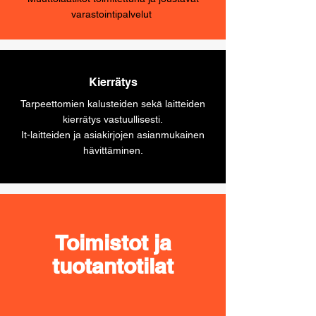
varastointipalvelut
Kierrätys
Tarpeettomien kalusteiden sekä laitteiden
kierrätys vastuullisesti.
It-laitteiden ja asiakirjojen asianmukainen
hävittäminen.
Toimistot ja
tuotantotilat