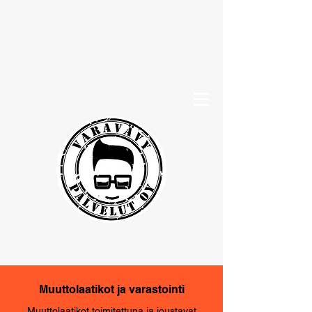
Muuttolaatikot ja varastointi
Muuttolaatikot toimitettuna ja joustavat